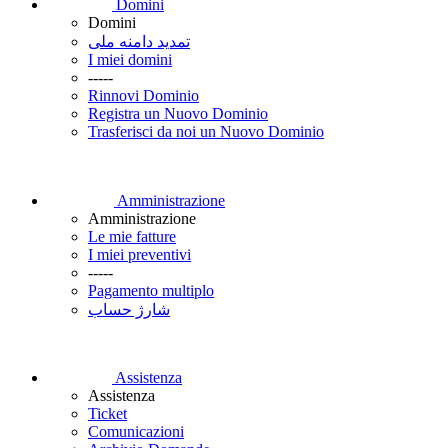
Domini
Domini
تمدید دامنه ملی
I miei domini
-----
Rinnovi Dominio
Registra un Nuovo Dominio
Trasferisci da noi un Nuovo Dominio
Amministrazione
Amministrazione
Le mie fatture
I miei preventivi
-----
Pagamento multiplo
شارژ حساب
Assistenza
Assistenza
Ticket
Comunicazioni