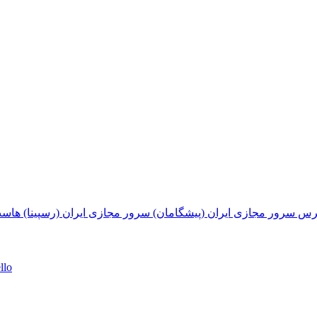
پرس
سرور مجازی ایران (پیشگامان)
سرور مجازی ایران (رسپینا)
هاست
llo