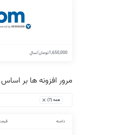
1,650,000تومان/سال
مرور افزونه ها بر اساس
Table Filter
همه (7)
×
دامنه
قیمت