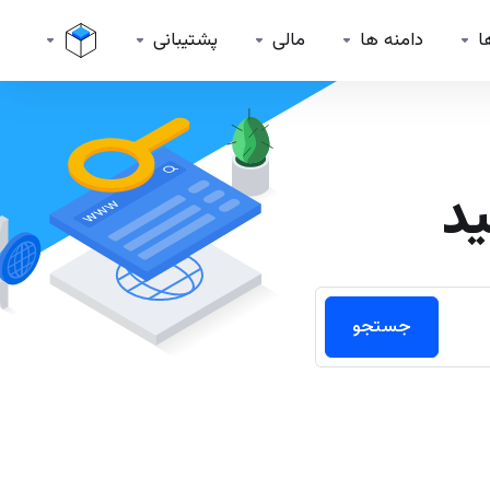
ا
دامنه ها
مالی
پشتیبانی
ید
جستجو