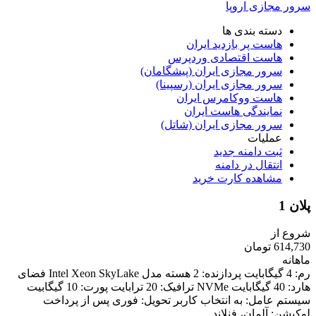
سرور مجازی اروپا
دسته بندی ها
هاست پر بازدید ایران
هاست اقتصادی وردپرس
سرور مجازی ایران (پیشگامان)
سرور مجازی ایران (رسپینا)
هاست ووکامرس ایران
نمایندگی هاست ایران
سرور مجازی ایران (شاتل)
عملیات
ثبت دامنه جدید
انتقال در دامنه
مشاهده کارت خرید
پلان 1
شروع از
614,730 تومان
ماهانه
رم: 4 گیگابایت پردازنده: 2 هسته مدل Intel Xeon SkyLake فضای
هارد: 40 گیگابایت NVMe ترافیک: 20 ترابایت پورت: 10 گیگابیت
سیستم عامل: به انتخاب کاربر تحویل: فوری پس از پرداخت
لوکیشن: آلمان، فنلاند