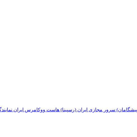
پیشگامان)
سرور مجازی ایران (رسپینا)
هاست ووکامرس ایران
نمایند