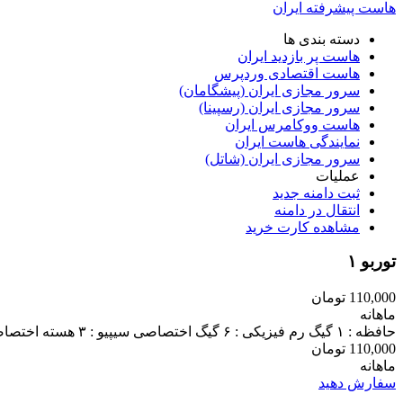
هاست پیشرفته ایران
دسته بندی ها
هاست پر بازدید ایران
هاست اقتصادی وردپرس
سرور مجازی ایران (پیشگامان)
سرور مجازی ایران (رسپینا)
هاست ووکامرس ایران
نمایندگی هاست ایران
سرور مجازی ایران (شاتل)
عملیات
ثبت دامنه جدید
انتقال در دامنه
مشاهده کارت خرید
توربو ۱
110,000 تومان
ماهانه
حافظه : ۱ گیگ رم فیزیکی : ۶ گیگ اختصاصی سیپیو : ۳ هسته اختصاصی بکاپ گیری : دارد ssl رایگان : دارد پشتیبانی فنی : سریع ۲۴ ساعته ترافیک : نامحدود لوکیشن : ایران - قم
110,000 تومان
ماهانه
سفارش دهید