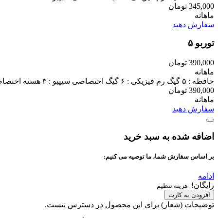
345,000 تومان
ماهانه
سفارش دهید
توربو ۵
390,000 تومان
ماهانه
حافظه : ۵ گیگ رم فیزیکی : ۶ گیگ اختصاصی سیپیو : ۳ هسته اختصاصی بکاپ گیری : دارد ssl رایگان : دارد پشتیبانی فنی : سریع ۲۴ ساعته ترافیک : نامحدود لوکیشن : ایران - قم
390,000 تومان
ماهانه
سفارش دهید
اضافه شده به سبد خرید
بر اساس سفارش شما، ما توصیه می کنیم:
ادامه
رایگان!
هزینه تنظیم
افزودن به کارت
توضیحات (شعار) برای این محصول در دسترس نیست.